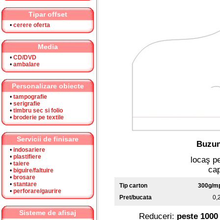
Tipar offset
•
cerere oferta
Media
•
CD/DVD
•
ambalare
Personalizare obiecte
•
tampografie
•
serigrafie
•
timbru sec si folio
•
broderie pe textile
Servicii de finisare
Buzun
•
indosariere
•
plastifiere
locaş pe
•
taiere
cap
•
biguire/faltuire
•
brosare
•
stantare
Tip carton
300g/m
•
perforare/gaurire
Pret/bucata
0,
Sisteme de afisaj
Reduceri:
peste 1000