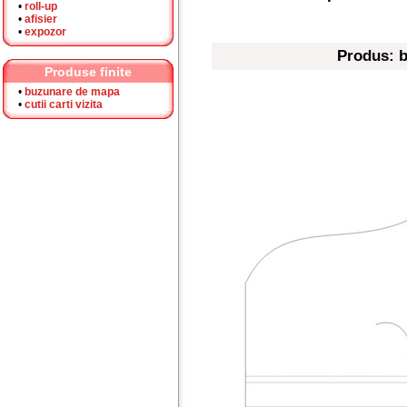
•
roll-up
•
afisier
•
expozor
Produs: b
Produse finite
•
buzunare de mapa
•
cutii carti vizita