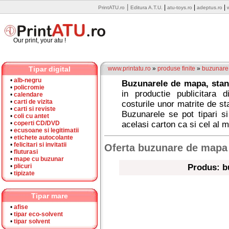
|
|
|
|
PrintATU.ro
Editura A.T.U.
atu-toys.ro
adeptus.ro
Our print, your atu !
Tipar digital
www.printatu.ro
»
produse finite
»
buzunare
•
alb-negru
Buzunarele de mapa, stan
•
policromie
in productie publicitara d
•
calendare
•
carti de vizita
costurile unor matrite de s
•
carti si reviste
Buzunarele se pot tipari si
•
coli cu antet
•
coperti CD/DVD
acelasi carton ca si cel al 
•
ecusoane si legitimatii
•
etichete autocolante
•
felicitari si invitatii
Oferta buzunare de mapa
•
fluturasi
•
mape cu buzunar
•
plicuri
Produs: b
•
tipizate
Tipar mare
•
afise
•
tipar eco-solvent
•
tipar solvent